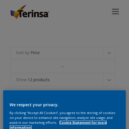
INICIO
ACERCA DE NOSOTROS
Sort by
Price
PRODUCTOS
TIENDAS
Show
12 products
CONTÁCTENOS
We respect your privacy.
By clicking “Accept All Cookies”, you agree to the storing of cookies
on your device to enhance site navigation, analyze site usage, and
assist in our marketing efforts.
Cookie Statement for more
information.