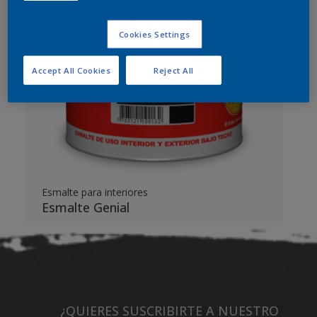
Cookies Settings
Accept All Cookies
Reject All
Esmalte para interiores
Esmalte Genial
¿QUIERES SUSCRIBIRTE A NUESTRO