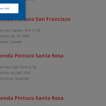
ect All
ienda Pintuco San Francisco
rección: Carrera 19 # 11-05
léfono: (6) 731 2867
menia, Quindío
ienda Pintuco Santa Rosa
rección: Calle 16 # 12-36
léfono: (6) 365 7530
nta Rosa, Risaralda
ienda Pintuco Santa Rosa