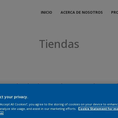
INICIO
ACERCA DE NOSOTROS
PR
Tiendas
Tienda Pintuco Plaza Central
T
ct your privacy.
Dirección: Calle 11 # 12a-47
Dir
Teléfono: (5) 423 5651 – 421 6921
Ro
 “Accept All Cookies”, you agree to the storing of cookies on your device to enhanc
analyze site usage, and assist in our marketing efforts.
Cookie Statement for m
Santa Marta, Magdalena
Te
on.
Sa