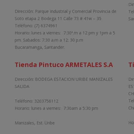
Di
Dirección: Parque Industrial y Comercial Provincia de
Te
Soto etapa 2 Bodega 11 Calle 73 # 41w – 35
Sa
Teléfono: (7) 6374961
Horario: lunes a viernes: 7:30ª.m a 12 pm y 1pm a 5
pm. Sabados: 7:30 a.m a 12: 30 p.m
Bucaramanga, Santander.
Tienda Pintuco ARMETALES S.A
T
Dirección: BODEGA ESTACION URIBE MANIZALES
Di
SALIDA
ES
CH
Te
Teléfono: 3203756112
Ch
Horario: lunes a viernes: 7:30am a 5:30 pm
Ho
Manizales, Est. Uribe