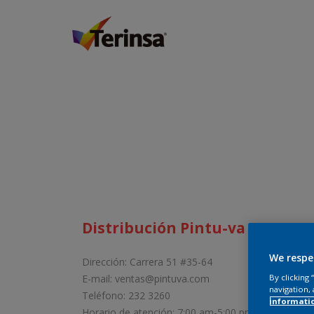
Distribución Pintu-va
We respe
Dirección: Carrera 51 #35-64
E-mail: ventas@pintuva.com
By clicking
navigation, 
Teléfono: 232 3260
informati
Horario de atención: 7:00 am-5:00 pm