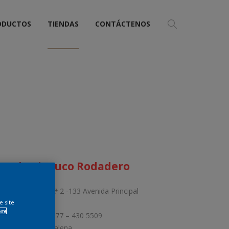
ODUCTOS
TIENDAS
CONTÁCTENOS
ienda Pintuco Rodadero
ección: Calle 17 # 2 -133 Avenida Principal
dadero
e site
ore
léfono: (5)430 9077 – 430 5509
nta Marta, Magdalena.