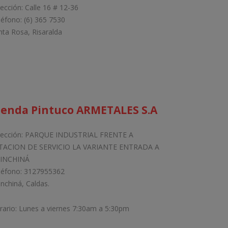
rección: Calle 16 # 12-36
léfono: (6) 365 7530
nta Rosa, Risaralda
ienda Pintuco ARMETALES S.A
rección: PARQUE INDUSTRIAL FRENTE A
TACION DE SERVICIO LA VARIANTE ENTRADA A
INCHINÁ
léfono: 3127955362
inchiná, Caldas.
rario: Lunes a viernes 7:30am a 5:30pm