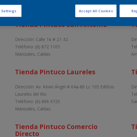
 Settings
Accept All Cookies
Rej
Tienda Pintuco San Antonio
T
Dirección: Calle 16 # 21-32
Di
Teléfono: (6) 872 1105
Te
Manizales, Caldas
Ar
Tienda Pintuco Laureles
T
Dirección: Av. Kevin Ángel # 64a-80 Lc 105 Edificio
Di
Laureles del Río
Te
Teléfono: (6) 896 9725
Sa
Manizales, Caldas.
Tienda Pintuco Comercio
T
Directo