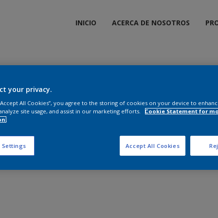
INICIO
ACERCA DE NOSOTROS
PR
ow
24 products
ct your privacy.
 “Accept All Cookies”, you agree to the storing of cookies on your device to enhanc
analyze site usage, and assist in our marketing efforts.
Cookie Statement for m
on.
 Settings
Accept All Cookies
Rej