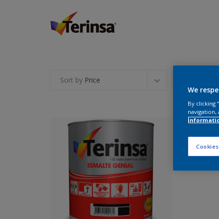
Sort by
Price
Sh
We respe
By clicking
navigation, 
informati
Cookies